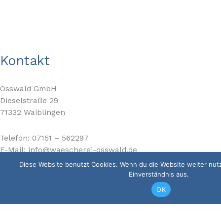
Kontakt
Osswald GmbH
Dieselstraße 29
71332 Waiblingen
Telefon: 07151 – 562297
E-Mail: info@waescherei-osswald.de
Diese Website benutzt Cookies. Wenn du die Website weiter nut
Einverständnis aus.
Impressum
OK
Datenschutz
Copyright © 2026 Wäscherei Osswald | Powered by Wäscherei
Osswald